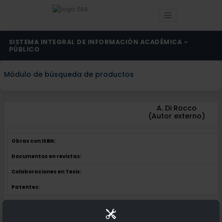
SISTEMA INTEGRAL DE INFORMACIÓN ACADÉMICA -
PÚBLICO
Módulo de búsqueda de productos
A. Di Rocco
(Autor externo)
Obras con ISBN:
Documentos en revistas:
Colaboraciones en Tesis:
Patentes:
Obras con ISBN:
No hay obras de este autor.