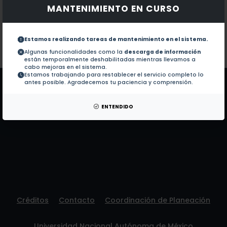
MANTENIMIENTO EN CURSO
Documentos en revistas:
1.-
Radio- and optically stimulated lumin
Estamos realizando tareas de mantenimiento en el sistema.
Colaboraciones en Tesis:
No hay tesis de este autor.
Algunas funcionalidades como la
descarga de información
están temporalmente deshabilitadas mientras llevamos a
Patentes:
No hay patentes de este autor.
cabo mejoras en el sistema.
Estamos trabajando para restablecer el servicio completo lo
antes posible. Agradecemos tu paciencia y comprensión.
ENTENDIDO
Créditos
Contacto
Coordinación de Planeación
Universidad Nacional Autónoma de México