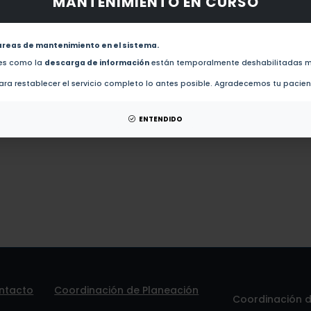
MANTENIMIENTO EN CURSO
obras de este autor.
Study of the glow curve structure of the minerals separated from black pepper (Piper nigrum 
areas de mantenimiento en el sistema.
des como la
descarga de información
están temporalmente deshabilitadas m
esis de este autor.
ra restablecer el servicio completo lo antes posible. Agradecemos tu pacie
patentes de este autor.
ENTENDIDO
ntacto
Coordinación de Planeación
Coordinación de