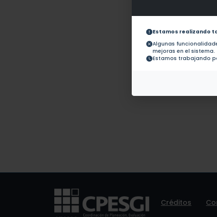
Obras con ISBN:
No hay 
Documentos en revistas:
1.-
Estamos realizando t
Algunas funcionalida
mejoras en el sistema.
Colaboraciones en
No hay t
Estamos trabajando pa
Tesis:
Patentes:
No hay 
Créditos
Co