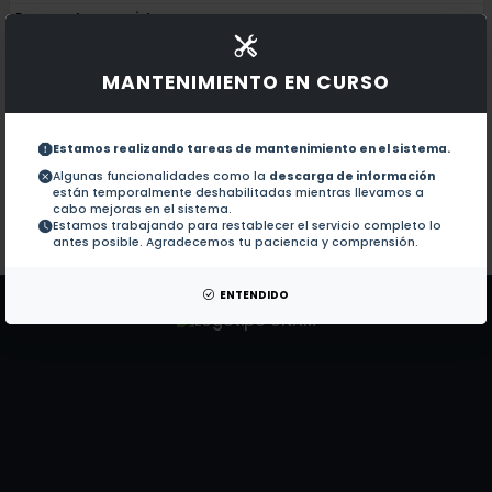
Documentos en revistas:
1.-
A GIS-based assessment of the vulnerabil
MANTENIMIENTO EN CURSO
A GIS-based DRASTIC vulnerability and n
2.-
Estamos realizando tareas de mantenimiento en el sistema.
Assessment of the vulnerability to pollu
3.-
Algunas funcionalidades como la
descarga de información
están temporalmente deshabilitadas mientras llevamos a
cabo mejoras en el sistema.
Estamos trabajando para restablecer el servicio completo lo
Colaboraciones en Tesis:
No hay tesis de este autor.
antes posible. Agradecemos tu paciencia y comprensión.
Patentes:
No hay patentes de este autor.
ENTENDIDO