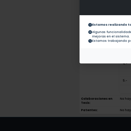
Obras con ISBN:
No hay
Documentos en
revistas:
1.-
Estamos realizando t
2.-
Algunas funcionalida
mejoras en el sistema.
Estamos trabajando pa
3.-
4.-
5.-
Colaboraciones en
No hay 
Tesis:
Patentes:
No hay