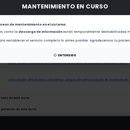
 obras de este autor.
MANTENIMIENTO EN CURSO
Current Tracking Adaptive Control of Brushless DC Motors (2026)
areas de mantenimiento en el sistema.
Joint operation-control design for a class of batch exothermic reactors (2025)
des como la
descarga de información
están temporalmente deshabilitadas m
ra restablecer el servicio completo lo antes posible. Agradecemos tu pacie
On the nonlinear dynamics of biomass throated tubular gasification reactors
ENTENDIDO
Data-driven modeling of impedance biosensors: a subspace approach (2021)
Controlador difuso para compensar cargas de comunicación en sistemas en t
tesis de este autor.
 patentes de este autor.