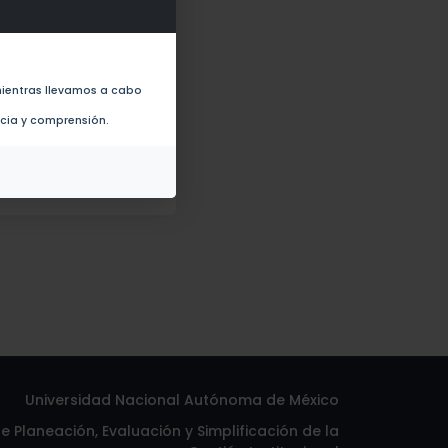
ientras llevamos a cabo
ines containing HPV (2010)
ncia y comprensión.
Universidad Nacional Autónoma de México
 Planeación, Evaluación y Simplificación de la