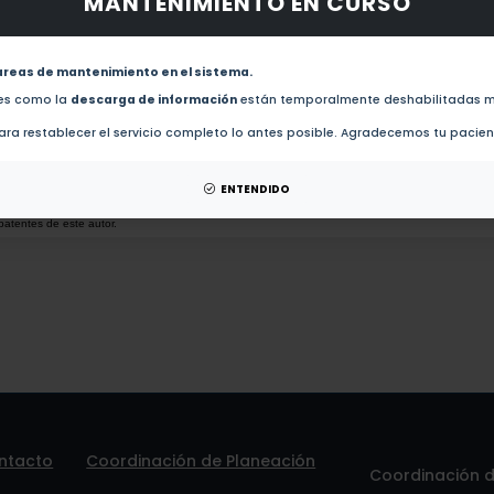
MANTENIMIENTO EN CURSO
obras de este autor.
Regulation of p14ARF expression by HPV-18 E6 variants (2013)
areas de mantenimiento en el sistema.
des como la
descarga de información
están temporalmente deshabilitadas m
Nuclear co-expression of p14(ARF) and p16(INK4A) in uterine cervical cancer-derived cell l
ra restablecer el servicio completo lo antes posible. Agradecemos tu pacie
esis de este autor.
ENTENDIDO
patentes de este autor.
ntacto
Coordinación de Planeación
Coordinación de