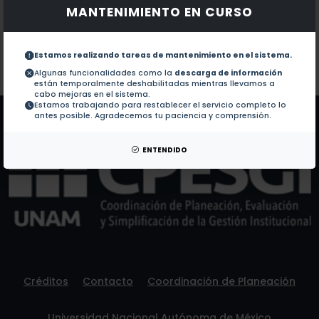
MANTENIMIENTO EN CURSO
Documentos en revistas:
1.-
CLB19, a pentatricopeptide repeat protein required f
Estamos realizando tareas de mantenimiento en el sistema.
Colaboraciones en Tesis:
No hay tesis de este autor.
Algunas funcionalidades como la
descarga de información
están temporalmente deshabilitadas mientras llevamos a
Patentes:
No hay patentes de este autor.
cabo mejoras en el sistema.
Estamos trabajando para restablecer el servicio completo lo
antes posible. Agradecemos tu paciencia y comprensión.
ENTENDIDO
Créditos
Contacto
Coordinación de Planeación
Universidad Nacional Autónoma de México