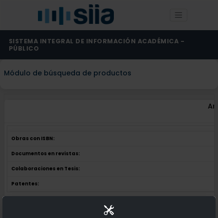
SISTEMA INTEGRAL DE INFORMACIÓN ACADÉMICA -
PÚBLICO
Módulo de búsqueda de productos
An
Obras con ISBN:
Documentos en revistas:
Colaboraciones en Tesis:
Patentes:
Obras con ISBN:
No hay obras de este autor.