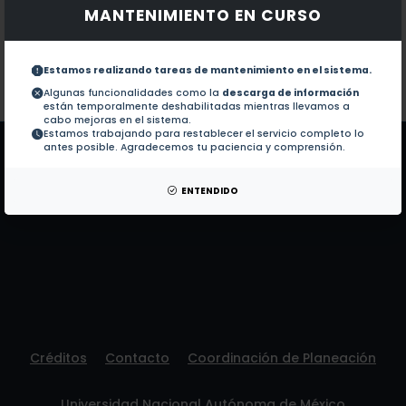
MANTENIMIENTO EN CURSO
Documentos en revistas:
1.-
Calliandra bifoliolata (Leguminosae, Mimo
Estamos realizando tareas de mantenimiento en el sistema.
Colaboraciones en Tesis:
No hay tesis de este autor.
Algunas funcionalidades como la
descarga de información
están temporalmente deshabilitadas mientras llevamos a
Patentes:
No hay patentes de este autor.
cabo mejoras en el sistema.
Estamos trabajando para restablecer el servicio completo lo
antes posible. Agradecemos tu paciencia y comprensión.
ENTENDIDO
Créditos
Contacto
Coordinación de Planeación
Universidad Nacional Autónoma de México