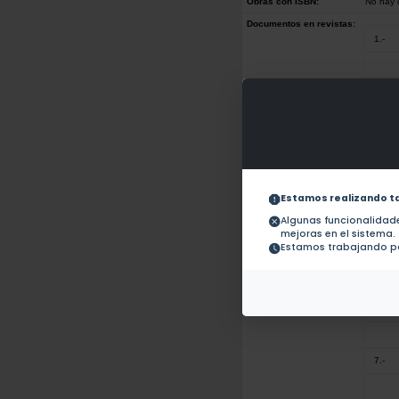
Obras con ISBN:
No hay 
Documentos en revistas:
1.-
2.-
3.-
Estamos realizando t
4.-
Algunas funcionalida
mejoras en el sistema.
Estamos trabajando pa
5.-
6.-
7.-