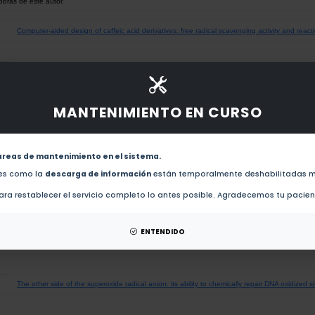
obras de este autor.
Computer-aided design of caffeic acid derivatives: free radical scavenging activity and react
Synthesis of BODIPY-pyrrolo[3,4-
b
]pyridin-5-ones
via
Ugi-Zhu/cascade reactions and studies
viscosity (2024)
MANTENIMIENTO EN CURSO
Rational Design of Multifunctional Ferulic Acid Derivatives Aimed for Alzheimer's and Parkin
areas de mantenimiento en el sistema.
Free radical scavenging activity of newly designed sesamol derivatives (2021)
des como la
descarga de información
están temporalmente deshabilitadas m
ra restablecer el servicio completo lo antes posible. Agradecemos tu pacie
Chalcogen effects on the primary antioxidant activity of chrysin and quercetin (2020)
ENTENDIDO
Computationally Designed Sesamol Derivatives Proposed as Potent Antioxidants (2020)
The other side of the superoxide radical anion: its ability to chemically repair DNA oxidized s