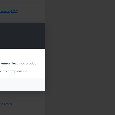
ion force (2025)
 of fluorescence response toward
son's Diseases (2023)
ientras llevamos a cabo
ncia y comprensión.
ites (2018)