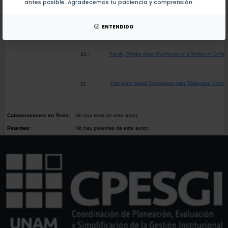
antes posible. Agradecemos tu paciencia y comprensión.
Electronic properties and supramolecular study of 
9.-
ENTENDIDO
Facile, Single-Step Synthesis of a Series of D-Ring
10.-
Transition Metal Complexes with Tridentate Schiff 
11.-
Colaboraciones en Tesis:
No hay tesis de este autor.
Patentes:
No hay patentes de este autor.