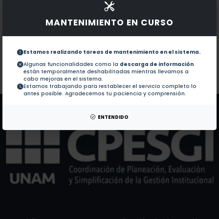
Documentos en revistas:
1.-
Spin wave pulses in magnonic bilayers with dispers
MANTENIMIENTO EN CURSO
TDOCT with Optical Delay Line based on Static Helic
2.-
Estamos realizando tareas de mantenimiento en el sistema.
Algunas funcionalidades como la
descarga de información
están temporalmente deshabilitadas mientras llevamos a
Colaboraciones en Tesis:
No hay tesis de este autor.
cabo mejoras en el sistema.
Estamos trabajando para restablecer el servicio completo lo
Patentes:
No hay patentes de este autor.
antes posible. Agradecemos tu paciencia y comprensión.
ENTENDIDO