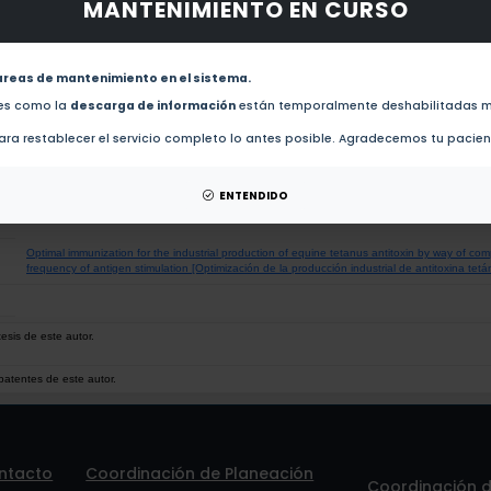
MANTENIMIENTO EN CURSO
obras de este autor.
In vitro analysis regarding the safety of components used in a film-based therapeutic syst
antimoniate and its activity toward Leishmania major experimental infections: A preliminary s
areas de mantenimiento en el sistema.
des como la
descarga de información
están temporalmente deshabilitadas m
Purification of tetanus toxin [PURIFICACION DE TOXINA TETANICA] (1979)
ra restablecer el servicio completo lo antes posible. Agradecemos tu pacie
Enhancement by alfa D methyl mannoside of the proliferative response to concanavalin A o
ENTENDIDO
Optimal immunization for the industrial production of equine tetanus antitoxin by way of co
frequency of antigen stimulation [Optimización de la producción industrial de antitoxina tet
esis de este autor.
patentes de este autor.
ntacto
Coordinación de Planeación
Coordinación de