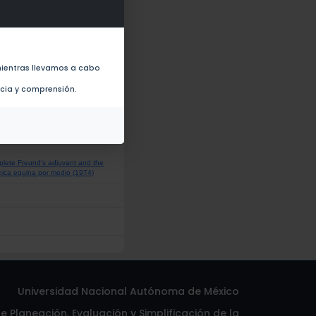
em loaded with meglumine
tudy (2013)
ientras llevamos a cabo
ncia y comprensión.
f mice thymocytes (1976)
mplete Freund's adjuvant and the
ánica equina por medio (1974)
Universidad Nacional Autónoma de México
 Planeación, Evaluación y Simplificación de la