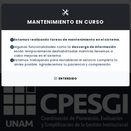
Documentos en revistas:
1.-
CTCFL regulates the PI3K-Akt pathway and it is a t
MANTENIMIENTO EN CURSO
Comparative transcriptome analysis reveals key epi
2.-
Estamos realizando tareas de mantenimiento en el sistema.
The epigenetic factor BORIS (CTCFL) controls the a
3.-
Algunas funcionalidades como la
descarga de información
están temporalmente deshabilitadas mientras llevamos a
cabo mejoras en el sistema.
Estamos trabajando para restablecer el servicio completo lo
Colaboraciones en Tesis:
No hay tesis de este autor.
antes posible. Agradecemos tu paciencia y comprensión.
Patentes:
No hay patentes de este autor.
ENTENDIDO