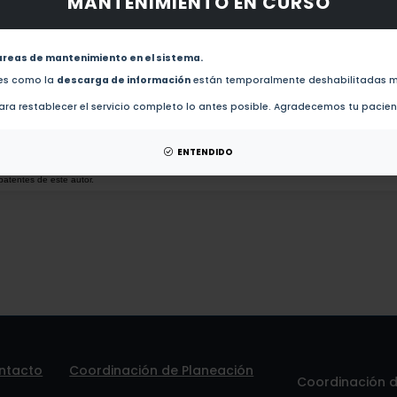
MANTENIMIENTO EN CURSO
obras de este autor.
Superabsorption of light by nanoparticles (2015)
areas de mantenimiento en el sistema.
des como la
descarga de información
están temporalmente deshabilitadas m
Reduction of scattering using thin all-dielectric shells designed by stochastic optimizer (2014
ra restablecer el servicio completo lo antes posible. Agradecemos tu pacie
esis de este autor.
ENTENDIDO
patentes de este autor.
ntacto
Coordinación de Planeación
Coordinación de