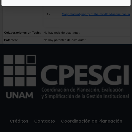
Magnetostratigraphy of the middle Miocene continen
9.-
Colaboraciones en Tesis:
No hay tesis de este autor.
Patentes:
No hay patentes de este autor.
Créditos
Contacto
Coordinación de Planeación