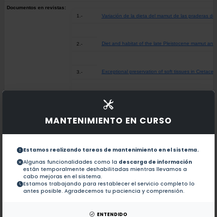
Documentos en revistas:
1.-
Variación de la dieta del mamut de las praderas de
Diet and habitat of the late Pleistocene mamut and
2.-
Exceptional preservation of soft tissues in Cretace
3.-
Preliminary magnetostratigraphic study of the Late
4.-
MANTENIMIENTO EN CURSO
Magnetostratigraphy of the lower Cretaceous strata
5.-
Estamos realizando tareas de mantenimiento en el sistema.
Presence of dinosaurs in the Barranca Los Bonetes,
6.-
Algunas funcionalidades como la
descarga de información
están temporalmente deshabilitadas mientras llevamos a
cabo mejoras en el sistema.
Estamos trabajando para restablecer el servicio completo lo
Magnetostratigraphic study of the continental sedi
7.-
antes posible. Agradecemos tu paciencia y comprensión.
Magnetostratigraphic study of the Continental Low
8.-
ENTENDIDO