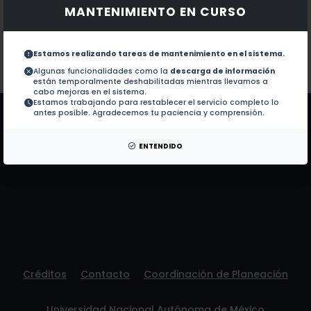
MANTENIMIENTO EN CURSO
Documentos en revistas:
1.-
Study of NiO nanoparticles, structural a
Estamos realizando tareas de mantenimiento en el sistema.
Colaboraciones en Tesis:
No hay tesis de este autor.
Algunas funcionalidades como la
descarga de información
están temporalmente deshabilitadas mientras llevamos a
Patentes:
No hay patentes de este autor.
cabo mejoras en el sistema.
Estamos trabajando para restablecer el servicio completo lo
antes posible. Agradecemos tu paciencia y comprensión.
ENTENDIDO
Créditos
Contacto
Coordinación de Planeación
Universidad Nacional Autónoma de México