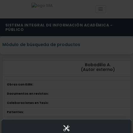
SISTEMA INTEGRAL DE INFORMACIÓN ACADÉMICA -
PÚBLICO
Módulo de búsqueda de productos
Bobadilla A.
(Autor externo)
Obras con ISBN:
Documentos en revistas:
Colaboraciones en Tesis:
Patentes:
Obras con ISBN:
No hay obras de este autor.