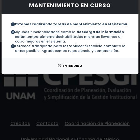
MANTENIMIENTO EN CURSO
Documentos en revistas:
1.-
Anisotropy in the nonlinear absorption of elongated
Estamos realizando tareas de mantenimiento en el sistema.
Colaboraciones en Tesis:
No hay tesis de este autor.
Algunas funcionalidades como la
descarga de información
están temporalmente deshabilitadas mientras llevamos a
Patentes:
No hay patentes de este autor.
cabo mejoras en el sistema.
Estamos trabajando para restablecer el servicio completo lo
antes posible. Agradecemos tu paciencia y comprensión.
ENTENDIDO
Créditos
Contacto
Coordinación de Planeación
Universidad Nacional Autónoma de México