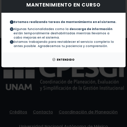
MANTENIMIENTO EN CURSO
Documentos en revistas:
1.-
Guillain-barré syndrome and influenza vaccines: Cu
Estamos realizando tareas de mantenimiento en el sistema.
Colaboraciones en Tesis:
No hay tesis de este autor.
Algunas funcionalidades como la
descarga de información
están temporalmente deshabilitadas mientras llevamos a
Patentes:
No hay patentes de este autor.
cabo mejoras en el sistema.
Estamos trabajando para restablecer el servicio completo lo
antes posible. Agradecemos tu paciencia y comprensión.
ENTENDIDO
Créditos
Contacto
Coordinación de Planeación
Universidad Nacional Autónoma de México