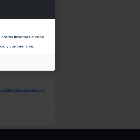
Radiation Dosimetry (2022)
ures in Air and N-2-Atmosphere
ientras llevamos a cabo
ncia y comprensión.
ta and gamma radiation (2006)