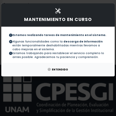
Documentos en revistas:
1.-
Aspergillosis: An Update on Epidemiology, Risk Fact
MANTENIMIENTO EN CURSO
HTS and PCR Methods Are the Most Used in the Dia
2.-
Estamos realizando tareas de mantenimiento en el sistema.
Candidemia: An Update on Epidemiology, Risk Factor
3.-
Algunas funcionalidades como la
descarga de información
están temporalmente deshabilitadas mientras llevamos a
cabo mejoras en el sistema.
Estamos trabajando para restablecer el servicio completo lo
Colaboraciones en Tesis:
No hay tesis de este autor.
antes posible. Agradecemos tu paciencia y comprensión.
Patentes:
No hay patentes de este autor.
ENTENDIDO