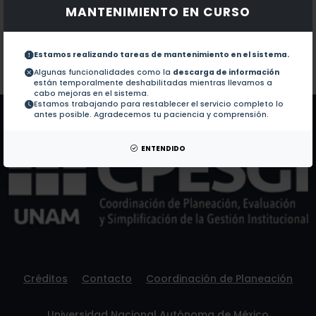
MANTENIMIENTO EN CURSO
Documentos en revistas:
1.-
Overview of mitochondrial germline variants and mu
Estamos realizando tareas de mantenimiento en el sistema.
Colaboraciones en Tesis:
No hay tesis de este autor.
Algunas funcionalidades como la
descarga de información
están temporalmente deshabilitadas mientras llevamos a
Patentes:
No hay patentes de este autor.
cabo mejoras en el sistema.
Estamos trabajando para restablecer el servicio completo lo
antes posible. Agradecemos tu paciencia y comprensión.
ENTENDIDO
Créditos
Contacto
Coordinación de Planeación
Universidad Nacional Autónoma de México