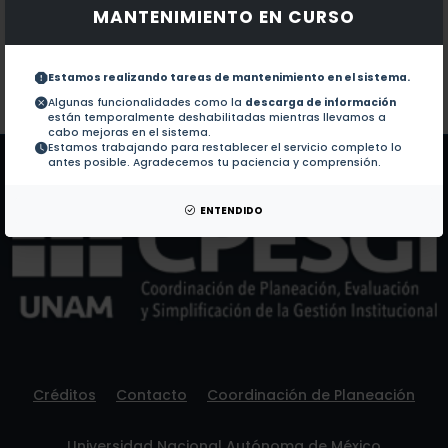
MANTENIMIENTO EN CURSO
Documentos en revistas:
1.-
Prevalence of Gastrointestinal Symptoms in Renal 
Estamos realizando tareas de mantenimiento en el sistema.
Colaboraciones en Tesis:
No hay tesis de este autor.
Algunas funcionalidades como la
descarga de información
están temporalmente deshabilitadas mientras llevamos a
Patentes:
No hay patentes de este autor.
cabo mejoras en el sistema.
Estamos trabajando para restablecer el servicio completo lo
antes posible. Agradecemos tu paciencia y comprensión.
ENTENDIDO
Créditos
Contacto
Coordinación de Planeación
Universidad Nacional Autónoma de México