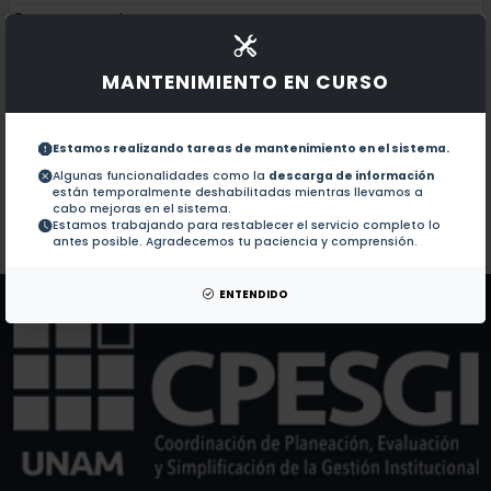
Documentos en revistas:
1.-
Biotechnology in Cuba through the glass of the CIGB
MANTENIMIENTO EN CURSO
A precise measurement of 180 GeV muon energy los
2.-
Estamos realizando tareas de mantenimiento en el sistema.
Hadronic shower development in Iron-Scintillator Til
3.-
Algunas funcionalidades como la
descarga de información
están temporalmente deshabilitadas mientras llevamos a
cabo mejoras en el sistema.
Estamos trabajando para restablecer el servicio completo lo
Colaboraciones en Tesis:
No hay tesis de este autor.
antes posible. Agradecemos tu paciencia y comprensión.
Patentes:
No hay patentes de este autor.
ENTENDIDO