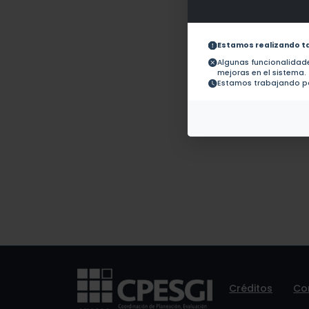
Obras con ISBN:
No hay 
Documentos en revistas:
1.-
Estamos realizando t
Algunas funcionalida
mejoras en el sistema.
Colaboraciones en
No hay t
Estamos trabajando pa
Tesis:
Patentes:
No hay 
Créditos
Co