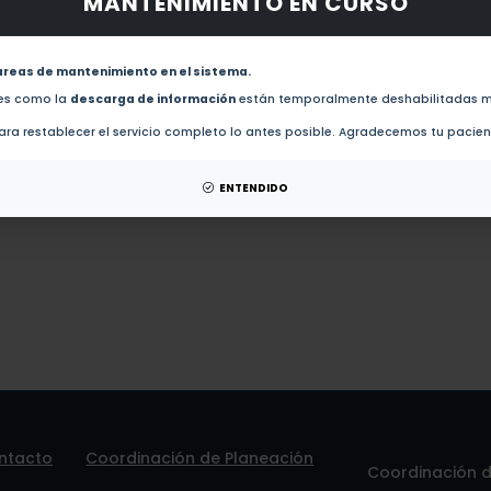
MANTENIMIENTO EN CURSO
obras de este autor.
Testing a Novel Attract-and-Kill Strategy for Drosophila suzukii (Diptera: Drosophilidae) Ma
areas de mantenimiento en el sistema.
des como la
descarga de información
están temporalmente deshabilitadas m
esis de este autor.
ra restablecer el servicio completo lo antes posible. Agradecemos tu pacie
patentes de este autor.
ENTENDIDO
ntacto
Coordinación de Planeación
Coordinación de