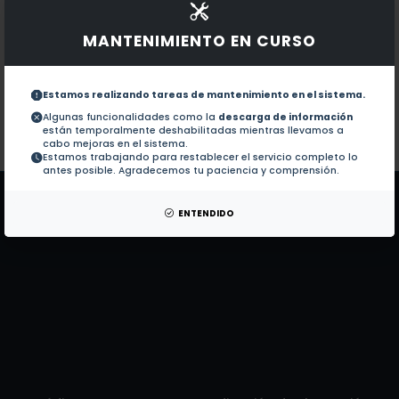
Documentos en revistas:
1.-
Reply to the comment by A. G. Jones et a
MANTENIMIENTO EN CURSO
Deep resistivity cross section of the i
2.-
Estamos realizando tareas de mantenimiento en el sistema.
Algunas funcionalidades como la
descarga de información
están temporalmente deshabilitadas mientras llevamos a
Colaboraciones en Tesis:
No hay tesis de este autor.
cabo mejoras en el sistema.
Estamos trabajando para restablecer el servicio completo lo
Patentes:
No hay patentes de este autor.
antes posible. Agradecemos tu paciencia y comprensión.
ENTENDIDO