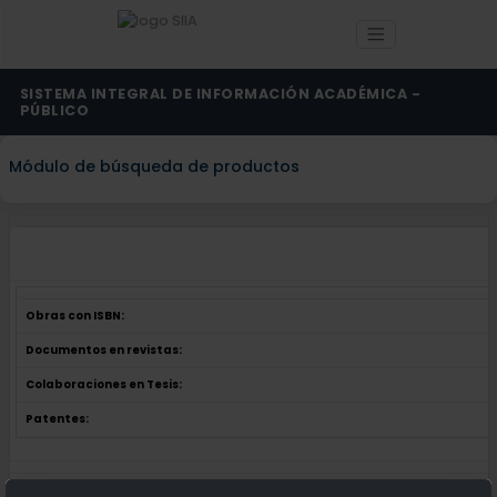
SISTEMA INTEGRAL DE INFORMACIÓN ACADÉMICA -
PÚBLICO
Módulo de búsqueda de productos
Obras con ISBN:
Documentos en revistas:
Colaboraciones en Tesis:
Patentes:
Obras con ISBN:
No hay obras de este autor.