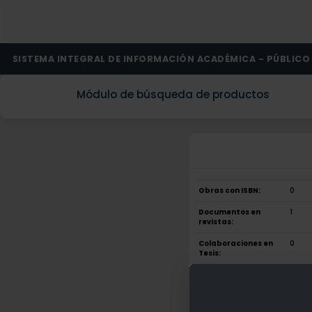
SISTEMA INTEGRAL DE INFORMACIÓN ACADÉMICA - PÚBLICO
Módulo de búsqueda de productos
Obras con ISBN:
0
Documentos en
1
revistas:
Colaboraciones en
0
Tesis:
Patentes:
0