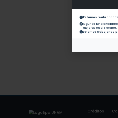
Obras con ISBN:
No hay
Documentos en
revistas:
1.-
Estamos realizando t
Algunas funcionalida
mejoras en el sistema.
Colaboraciones en
No hay 
Estamos trabajando pa
Tesis:
Patentes:
No hay
Créditos
Co