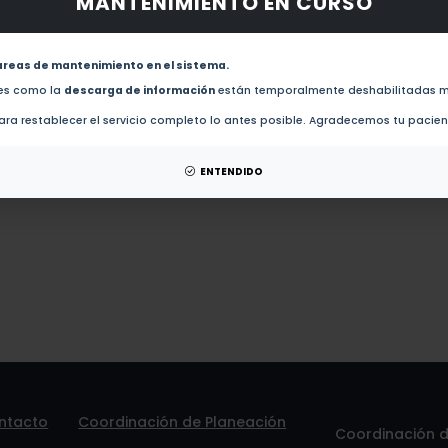
MANTENIMIENTO EN CURSO
 obras de este autor.
Metabolite Profiling of Anti-Addictive Alkaloids from Four Mexican Tabernae
Entheogenic African Shrub Tabernanthe iboga (Apocynaceae) (2019)
areas de mantenimiento en el sistema.
des como la
descarga de información
están temporalmente deshabilitadas m
tesis de este autor.
ra restablecer el servicio completo lo antes posible. Agradecemos tu pacie
 patentes de este autor.
ENTENDIDO
ntacto
Coordinación de Planeación
Coordinación de