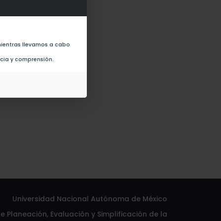
montana Species and the
ientras llevamos a cabo
ncia y comprensión.
Universidad Nacional Autónoma de México
 Planeación, Evaluación y Simplificación de la