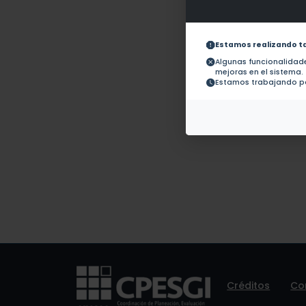
Obras con ISBN:
No hay 
Documentos en revistas:
1.-
Estamos realizando t
Algunas funcionalida
mejoras en el sistema.
Colaboraciones en
No hay t
Estamos trabajando pa
Tesis:
Patentes:
No hay 
Créditos
Co