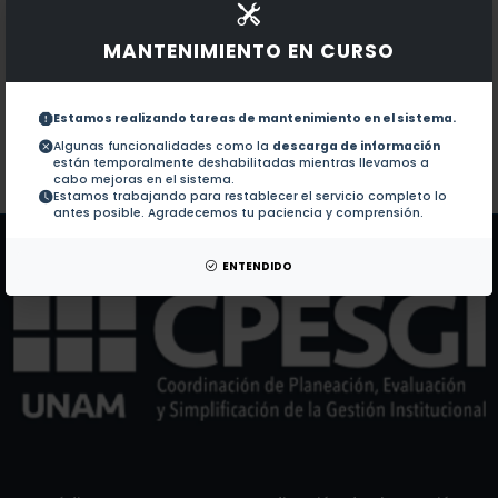
Documentos en revistas:
1.-
Changes in chemical and structural composition of
MANTENIMIENTO EN CURSO
An ascomycota coculture in batch bioreactor is bette
2.-
Estamos realizando tareas de mantenimiento en el sistema.
Algunas funcionalidades como la
descarga de información
están temporalmente deshabilitadas mientras llevamos a
Colaboraciones en Tesis:
No hay tesis de este autor.
cabo mejoras en el sistema.
Estamos trabajando para restablecer el servicio completo lo
Patentes:
No hay patentes de este autor.
antes posible. Agradecemos tu paciencia y comprensión.
ENTENDIDO