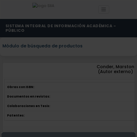
SISTEMA INTEGRAL DE INFORMACIÓN ACADÉMICA -
PÚBLICO
Módulo de búsqueda de productos
Conder, Marston
(Autor externo)
Obras con ISBN:
Documentos en revistas:
Colaboraciones en Tesis:
Patentes:
Obras con ISBN:
No hay obras de este autor.