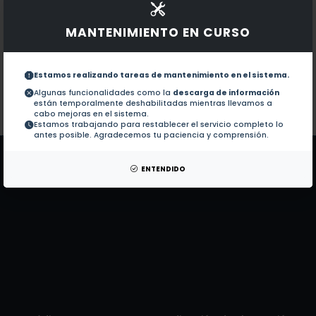
Documentos en revistas:
1.-
Construction of chiral 4-polytopes with
MANTENIMIENTO EN CURSO
The intersection condition for regular po
2.-
Estamos realizando tareas de mantenimiento en el sistema.
Algunas funcionalidades como la
descarga de información
están temporalmente deshabilitadas mientras llevamos a
Colaboraciones en Tesis:
No hay tesis de este autor.
cabo mejoras en el sistema.
Estamos trabajando para restablecer el servicio completo lo
Patentes:
No hay patentes de este autor.
antes posible. Agradecemos tu paciencia y comprensión.
ENTENDIDO