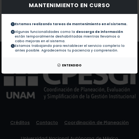
MANTENIMIENTO EN CURSO
Documentos en revistas:
1.-
Changes in plant growth and seed production in wil
Estamos realizando tareas de mantenimiento en el sistema.
Colaboraciones en Tesis:
No hay tesis de este autor.
Algunas funcionalidades como la
descarga de información
están temporalmente deshabilitadas mientras llevamos a
Patentes:
No hay patentes de este autor.
cabo mejoras en el sistema.
Estamos trabajando para restablecer el servicio completo lo
antes posible. Agradecemos tu paciencia y comprensión.
ENTENDIDO
Créditos
Contacto
Coordinación de Planeación
Universidad Nacional Autónoma de México