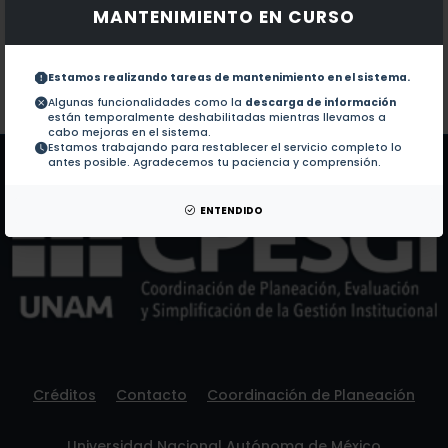
MANTENIMIENTO EN CURSO
Documentos en revistas:
1.-
Pet transportation or tourism: risk for moving zoon
Estamos realizando tareas de mantenimiento en el sistema.
Colaboraciones en Tesis:
No hay tesis de este autor.
Algunas funcionalidades como la
descarga de información
están temporalmente deshabilitadas mientras llevamos a
Patentes:
No hay patentes de este autor.
cabo mejoras en el sistema.
Estamos trabajando para restablecer el servicio completo lo
antes posible. Agradecemos tu paciencia y comprensión.
ENTENDIDO
Créditos
Contacto
Coordinación de Planeación
Universidad Nacional Autónoma de México