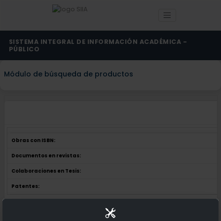
SISTEMA INTEGRAL DE INFORMACIÓN ACADÉMICA -
PÚBLICO
Módulo de búsqueda de productos
Obras con ISBN:
Documentos en revistas:
Colaboraciones en Tesis:
Patentes:
Obras con ISBN:
No hay obras de este autor.