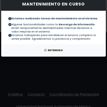
MANTENIMIENTO EN CURSO
Documentos en revistas:
1.-
Comparison of airborne in situ measurem
Estamos realizando tareas de mantenimiento en el sistema.
Colaboraciones en Tesis:
No hay tesis de este autor.
Algunas funcionalidades como la
descarga de información
están temporalmente deshabilitadas mientras llevamos a
Patentes:
No hay patentes de este autor.
cabo mejoras en el sistema.
Estamos trabajando para restablecer el servicio completo lo
antes posible. Agradecemos tu paciencia y comprensión.
ENTENDIDO
Créditos
Contacto
Coordinación de Planeación
Universidad Nacional Autónoma de México