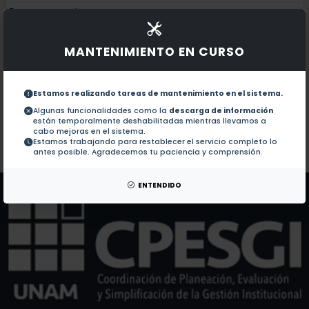
Documentos en revistas:
1.-
Taxonomic and nomenclatural novelties in the Neot
MANTENIMIENTO EN CURSO
A new species of Ancistrotropis (leguminosae) from
2.-
Estamos realizando tareas de mantenimiento en el sistema.
Advances in Legume Systematics 14. Classification o
3.-
Algunas funcionalidades como la
descarga de información
están temporalmente deshabilitadas mientras llevamos a
cabo mejoras en el sistema.
Estamos trabajando para restablecer el servicio completo lo
Colaboraciones en Tesis:
No hay tesis de este autor.
antes posible. Agradecemos tu paciencia y comprensión.
Patentes:
No hay patentes de este autor.
ENTENDIDO