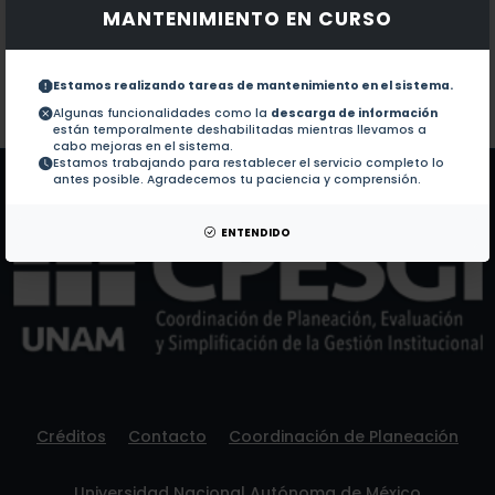
MANTENIMIENTO EN CURSO
Documentos en revistas:
1.-
Analysis of organo-silica interactions during valve 
Estamos realizando tareas de mantenimiento en el sistema.
Colaboraciones en Tesis:
No hay tesis de este autor.
Algunas funcionalidades como la
descarga de información
están temporalmente deshabilitadas mientras llevamos a
Patentes:
No hay patentes de este autor.
cabo mejoras en el sistema.
Estamos trabajando para restablecer el servicio completo lo
antes posible. Agradecemos tu paciencia y comprensión.
ENTENDIDO
Créditos
Contacto
Coordinación de Planeación
Universidad Nacional Autónoma de México