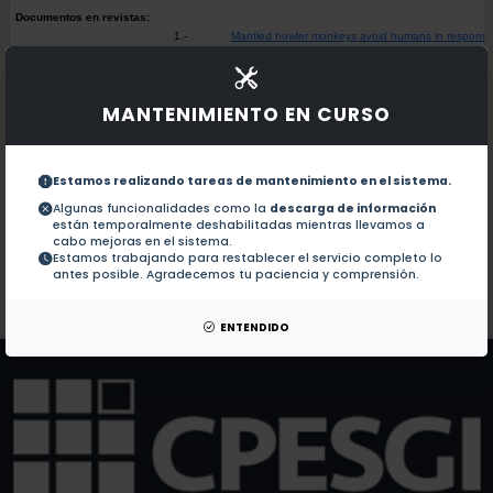
Documentos en revistas:
1.-
Mantled howler monkeys avoid humans in response t
Howler Monkey Die-Off in Southern Mexico (2024)
2.-
MANTENIMIENTO EN CURSO
Regional context mediates the response of Mexican 
3.-
Estamos realizando tareas de mantenimiento en el sistema.
Algunas funcionalidades como la
descarga de información
están temporalmente deshabilitadas mientras llevamos a
Linking changes in landscape structure to populat
4.-
cabo mejoras en el sistema.
Estamos trabajando para restablecer el servicio completo lo
antes posible. Agradecemos tu paciencia y comprensión.
Colaboraciones en Tesis:
No hay tesis de este autor.
Patentes:
No hay patentes de este autor.
ENTENDIDO