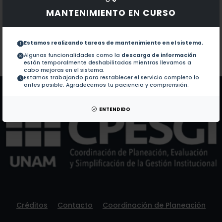
Obras con ISBN:
No hay obras de este autor.
MANTENIMIENTO EN CURSO
Documentos en revistas:
1.-
The lethal fungus batrachochytrium dendr
Estamos realizando tareas de mantenimiento en el sistema.
Algunas funcionalidades como la
descarga de información
Colaboraciones en Tesis:
No hay tesis de este autor.
están temporalmente deshabilitadas mientras llevamos a
Patentes:
No hay patentes de este autor.
cabo mejoras en el sistema.
Estamos trabajando para restablecer el servicio completo lo
antes posible. Agradecemos tu paciencia y comprensión.
ENTENDIDO
Créditos
Contacto
Coordinación de Planeación