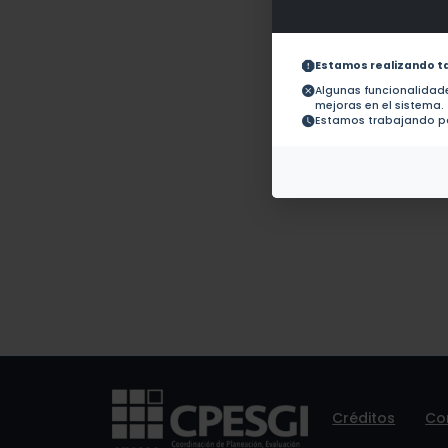
Obras con ISBN:
No hay 
Documentos en revistas:
1.-
Estamos realizando t
Algunas funcionalida
mejoras en el sistema.
Colaboraciones en
No hay t
Estamos trabajando pa
Tesis:
Patentes:
No hay 
Créditos
Co