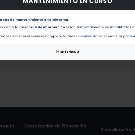
MANTENIMIENTO EN CURSO
obras de este autor.
Integrated view of Vibrio cholerae in the Americas (2017)
areas de mantenimiento en el sistema.
des como la
descarga de información
están temporalmente deshabilitadas m
esis de este autor.
ra restablecer el servicio completo lo antes posible. Agradecemos tu pacie
patentes de este autor.
ENTENDIDO
ntacto
Coordinación de Planeación
Coordinación de