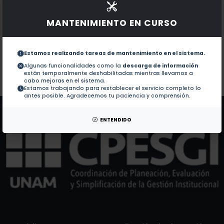
Documentos en revistas:
1.-
Lipid peroxidation inhibition in spinal cord injury: 
MANTENIMIENTO EN CURSO
Cyclosporin-A inhibits lipid peroxidation after spinal 
2.-
Estamos realizando tareas de mantenimiento en el sistema.
Algunas funcionalidades como la
descarga de información
están temporalmente deshabilitadas mientras llevamos a
Colaboraciones en Tesis:
No hay tesis de este autor.
cabo mejoras en el sistema.
Estamos trabajando para restablecer el servicio completo lo
Patentes:
No hay patentes de este autor.
antes posible. Agradecemos tu paciencia y comprensión.
ENTENDIDO