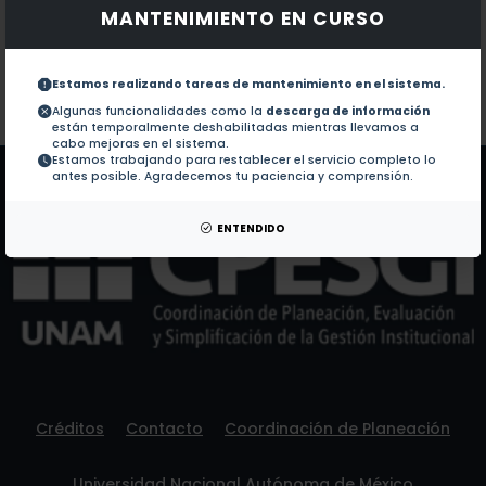
MANTENIMIENTO EN CURSO
Documentos en revistas:
1.-
Molecular typing of environmental isolates of Asper
Estamos realizando tareas de mantenimiento en el sistema.
Colaboraciones en Tesis:
No hay tesis de este autor.
Algunas funcionalidades como la
descarga de información
están temporalmente deshabilitadas mientras llevamos a
Patentes:
No hay patentes de este autor.
cabo mejoras en el sistema.
Estamos trabajando para restablecer el servicio completo lo
antes posible. Agradecemos tu paciencia y comprensión.
ENTENDIDO
Créditos
Contacto
Coordinación de Planeación
Universidad Nacional Autónoma de México