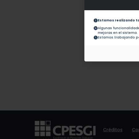
Obras con ISBN:
No hay 
Documentos en revistas:
1.-
Estamos realizando t
Algunas funcionalida
mejoras en el sistema.
Colaboraciones en
No hay t
Estamos trabajando pa
Tesis:
Patentes:
No hay 
Créditos
Co