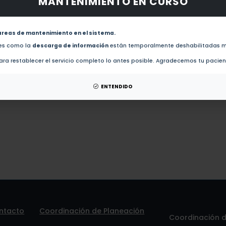
MANTENIMIENTO EN CURSO
obras de este autor.
New organometallic salts as precursors for the functionalization of carbon nanotubes with me
areas de mantenimiento en el sistema.
des como la
descarga de información
están temporalmente deshabilitadas m
esis de este autor.
ra restablecer el servicio completo lo antes posible. Agradecemos tu pacie
patentes de este autor.
ENTENDIDO
ntacto
Coordinación de Planeación
Coordinación de