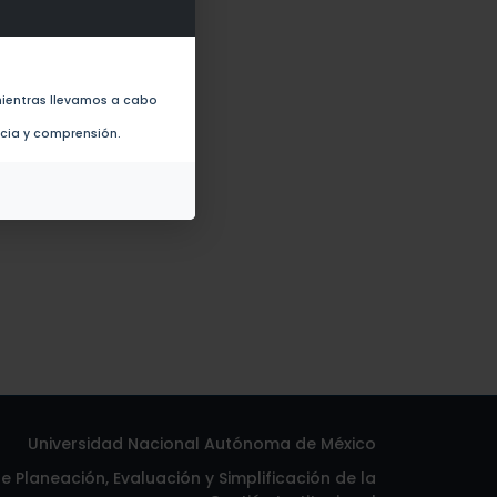
tallic nanoparticles (2011)
ientras llevamos a cabo
ncia y comprensión.
Universidad Nacional Autónoma de México
 Planeación, Evaluación y Simplificación de la