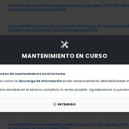
The mural painting of the Dominican convents in New Spain (1530-1590). Bet
prayer and the red of opulence (2019)
From venerable Dominican friar to venerable anonymous: the formation and d
the Dominican of La Piedad, 16th to 20th centuries (2019)
San Jacinto of Poland in Spanish America (2019)
MANTENIMIENTO EN CURSO
The representation of Saint Rose of Lima in New Spain. Examples from the cat
Oaxaca (2019)
areas de mantenimiento en el sistema.
des como la
descarga de información
están temporalmente deshabilitadas m
The old and the new in the art and iconography of the altarpiece of the Virgin
Coixtlahuaca, Oaxaca (2019)
ra restablecer el servicio completo lo antes posible. Agradecemos tu pacie
Restoration of the 16th century paintings of the temples of San Juan Bautis
ENTENDIDO
Domingo Yanhuitlan, attributed to the Sevillian painter Andres de Concha (2
The glorification of Mary as Mother of God in the vault of the high choir of t
of Santa Rosa de Lima in Puebla (2019)