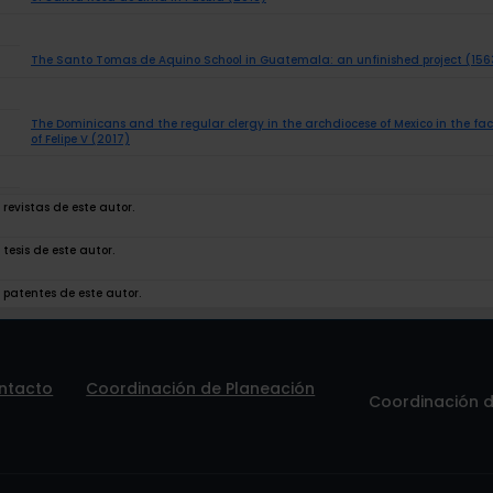
The Santo Tomas de Aquino School in Guatemala: an unfinished project (156
The Dominicans and the regular clergy in the archdiocese of Mexico in the face
of Felipe V (2017)
revistas de este autor.
tesis de este autor.
 patentes de este autor.
ntacto
Coordinación de Planeación
Coordinación de