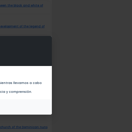
ween the black and white of
evelopment of the legend of
hedrals of Puebla, Mexico and
ientras llevamos a cabo
 of the Rosary in
ncia y comprensión.
ta Coixtlahuaca and Santo
019)
he church of the Dominican nuns