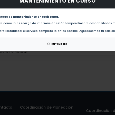
MANTENIMIENTO EN CURSO
obras de este autor.
Origin of thyrotropin-releasing hormone neurons that innervate the tuberomammillary nuclei
areas de mantenimiento en el sistema.
des como la
descarga de información
están temporalmente deshabilitadas m
Tanycytes and the Control of Thyrotropin-Releasing Hormone Flux Into Portal Capillaries (2
ra restablecer el servicio completo lo antes posible. Agradecemos tu pacie
esis de este autor.
ENTENDIDO
patentes de este autor.
ntacto
Coordinación de Planeación
Coordinación de