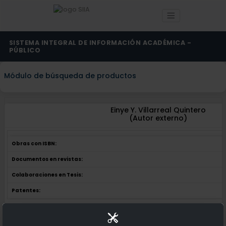
SISTEMA INTEGRAL DE INFORMACIÓN ACADÉMICA -
PÚBLICO
Módulo de búsqueda de productos
Einye Y. Villarreal Quintero
(Autor externo)
Obras con ISBN:
Documentos en revistas:
Colaboraciones en Tesis:
Patentes:
Obras con ISBN:
No hay obras de este autor.