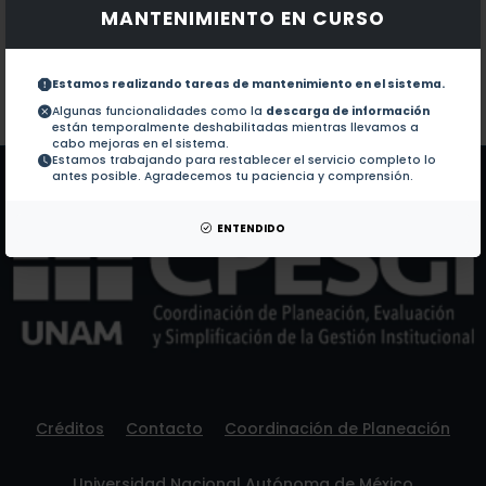
MANTENIMIENTO EN CURSO
Documentos en revistas:
1.-
Lake metabolism of a deep tropical lake: 
Estamos realizando tareas de mantenimiento en el sistema.
Colaboraciones en Tesis:
No hay tesis de este autor.
Algunas funcionalidades como la
descarga de información
están temporalmente deshabilitadas mientras llevamos a
Patentes:
No hay patentes de este autor.
cabo mejoras en el sistema.
Estamos trabajando para restablecer el servicio completo lo
antes posible. Agradecemos tu paciencia y comprensión.
ENTENDIDO
Créditos
Contacto
Coordinación de Planeación
Universidad Nacional Autónoma de México