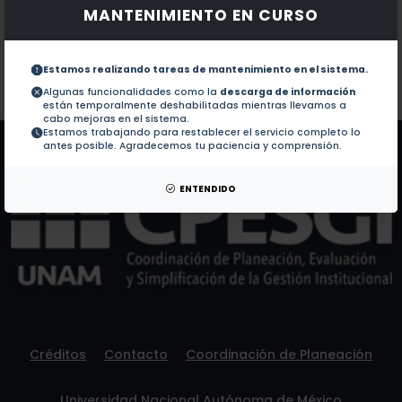
MANTENIMIENTO EN CURSO
Documentos en revistas:
1.-
Academic trajectories as a tool to identify factors af
Estamos realizando tareas de mantenimiento en el sistema.
Colaboraciones en Tesis:
No hay tesis de este autor.
Algunas funcionalidades como la
descarga de información
están temporalmente deshabilitadas mientras llevamos a
Patentes:
No hay patentes de este autor.
cabo mejoras en el sistema.
Estamos trabajando para restablecer el servicio completo lo
antes posible. Agradecemos tu paciencia y comprensión.
ENTENDIDO
Créditos
Contacto
Coordinación de Planeación
Universidad Nacional Autónoma de México