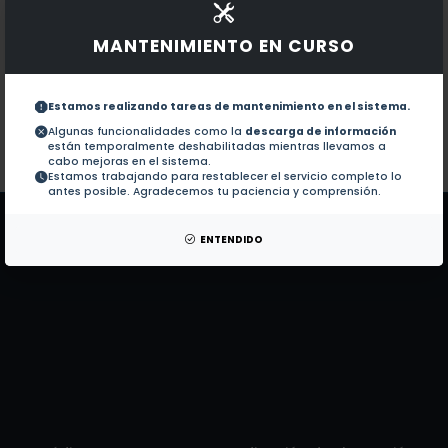
Documentos en revistas:
1.-
A JOURNAL CROSS-CLASSIFICATION SYSTEM TO
MANTENIMIENTO EN CURSO
Multidimensional quantitative analysis of the Cuban 
2.-
Estamos realizando tareas de mantenimiento en el sistema.
Algunas funcionalidades como la
descarga de información
están temporalmente deshabilitadas mientras llevamos a
Colaboraciones en Tesis:
No hay tesis de este autor.
cabo mejoras en el sistema.
Estamos trabajando para restablecer el servicio completo lo
Patentes:
No hay patentes de este autor.
antes posible. Agradecemos tu paciencia y comprensión.
ENTENDIDO