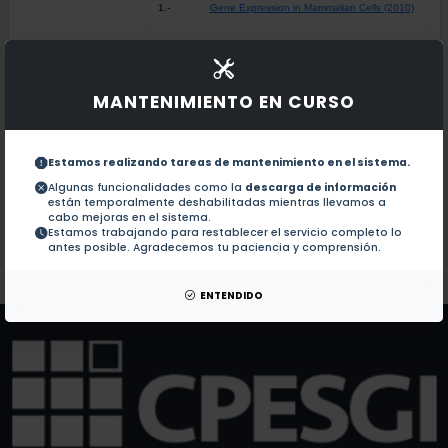
1.-
Gene Expression in Mammalian Cells (2010)
Documentos en revistas:
1.-
A novel cis-regulatory element regulates aD and aA-
MANTENIMIENTO EN CURSO
Globin genes transcriptional switching, chromatin s
2.-
Estamos realizando tareas de mantenimiento en el sistema.
Algunas funcionalidades como la
descarga de información
están temporalmente deshabilitadas mientras llevamos a
YY1 and GATA-1 interaction modulate the chicken 3'
3.-
cabo mejoras en el sistema.
Estamos trabajando para restablecer el servicio completo lo
antes posible. Agradecemos tu paciencia y comprensión.
Colaboraciones en Tesis:
No hay tesis de este autor.
Patentes:
No hay patentes de este autor.
ENTENDIDO