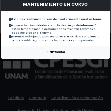
MANTENIMIENTO EN CURSO
Documentos en revistas:
1.-
Disease Severity in Patients Infected with Leishma
Estamos realizando tareas de mantenimiento en el sistema.
Colaboraciones en Tesis:
No hay tesis de este autor.
Algunas funcionalidades como la
descarga de información
están temporalmente deshabilitadas mientras llevamos a
Patentes:
No hay patentes de este autor.
cabo mejoras en el sistema.
Estamos trabajando para restablecer el servicio completo lo
antes posible. Agradecemos tu paciencia y comprensión.
ENTENDIDO
Créditos
Contacto
Coordinación de Planeación
Universidad Nacional Autónoma de México