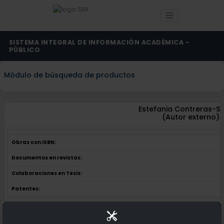
SISTEMA INTEGRAL DE INFORMACIÓN ACADÉMICA -
PÚBLICO
Módulo de búsqueda de productos
Estefania Contreras-S
(Autor externo)
Obras con ISBN:
Documentos en revistas:
Colaboraciones en Tesis:
Patentes:
Obras con ISBN:
No hay obras de este autor.