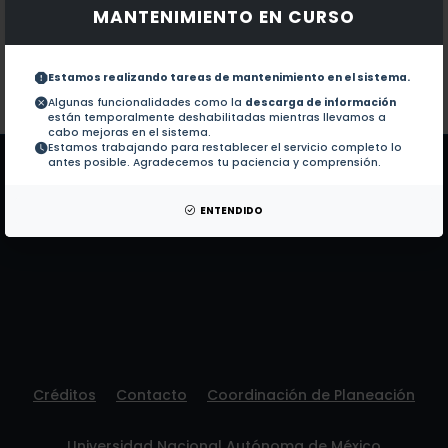
MANTENIMIENTO EN CURSO
Documentos en revistas:
1.-
Role of Circular RNAs in the Regulation 
Estamos realizando tareas de mantenimiento en el sistema.
Colaboraciones en Tesis:
No hay tesis de este autor.
Algunas funcionalidades como la
descarga de información
están temporalmente deshabilitadas mientras llevamos a
Patentes:
No hay patentes de este autor.
cabo mejoras en el sistema.
Estamos trabajando para restablecer el servicio completo lo
antes posible. Agradecemos tu paciencia y comprensión.
ENTENDIDO
Créditos
Contacto
Coordinación de Planeación
Universidad Nacional Autónoma de México