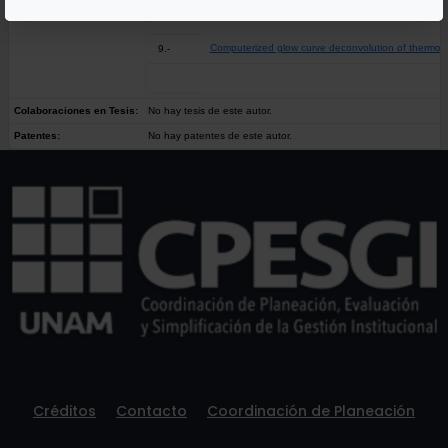
Computerized glow curve deconvolution of thermolu
9.-
Colaboraciones en Tesis:
No hay tesis de este autor.
Patentes:
No hay patentes de este autor.
Créditos
Contacto
Coordinación de Planeación