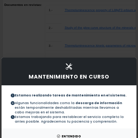
Documentos en revistas:
1.-
Thermoluminescence property of LiMgF3 erbium act
Study of the glow curve structure of the minerals s
2.-
Thermoluminescence kinetic parameters of microwav
3.-
Dose rate effects on the then-no luminescence pr
4.-
MANTENIMIENTO EN CURSO
Thermoluminescence properties of undoped and n
5.-
Estamos realizando tareas de mantenimiento en el sistema.
Dose rate effects on the thermoluminescence kinet
6.-
Algunas funcionalidades como la
descarga de información
están temporalmente deshabilitadas mientras llevamos a
cabo mejoras en el sistema.
Estamos trabajando para restablecer el servicio completo lo
Evaluation of thermoluminescent kinetics parameter
7.-
antes posible. Agradecemos tu paciencia y comprensión.
Variation of the peak temperature at the maximum 
8.-
ENTENDIDO