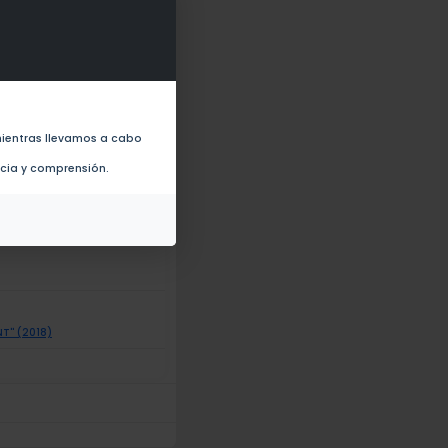
-19 Pandemic (2022)
ientras llevamos a cabo
ital entrepreneurship (2020)
ncia y comprensión.
preneurship (2020)
T'' (2018)