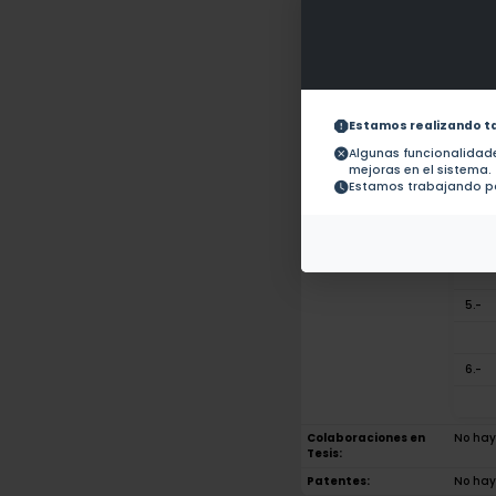
Obras con ISBN:
No hay
Documentos en
revistas:
1.-
2.-
Estamos realizando t
Algunas funcionalida
mejoras en el sistema.
3.-
Estamos trabajando pa
4.-
5.-
6.-
Colaboraciones en
No hay 
Tesis:
Patentes:
No hay