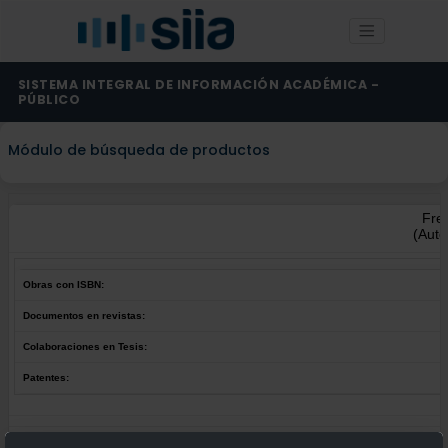
SISTEMA INTEGRAL DE INFORMACIÓN ACADÉMICA -
PÚBLICO
Módulo de búsqueda de productos
Fre
(Auto
Obras con ISBN:
Documentos en revistas:
Colaboraciones en Tesis:
Patentes:
Obras con ISBN:
No hay obras de este autor.