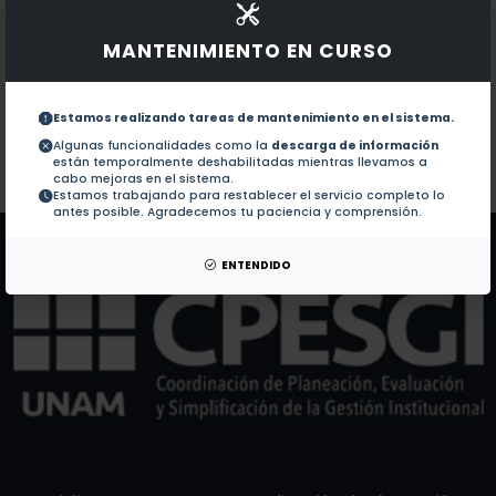
Documentos en revistas:
1.-
Erratum: Pyroglutamyl peptidase II activity is not 
MANTENIMIENTO EN CURSO
Pyroglutamyl peptidase II activity is not in the pr
2.-
Estamos realizando tareas de mantenimiento en el sistema.
Algunas funcionalidades como la
descarga de información
están temporalmente deshabilitadas mientras llevamos a
Colaboraciones en Tesis:
No hay tesis de este autor.
cabo mejoras en el sistema.
Estamos trabajando para restablecer el servicio completo lo
Patentes:
No hay patentes de este autor.
antes posible. Agradecemos tu paciencia y comprensión.
ENTENDIDO